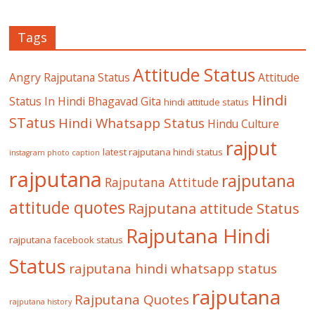
Tags
Attitude Status
Angry Rajputana Status
Attitude
Hindi
Status In Hindi
Bhagavad Gita
hindi attitude status
STatus
Hindi Whatsapp Status
Hindu Culture
rajput
latest rajputana hindi status
instagram photo caption
rajputana
rajputana
Rajputana Attitude
attitude quotes
Rajputana attitude Status
Rajputana Hindi
rajputana facebook status
Status
rajputana hindi whatsapp status
rajputana
Rajputana Quotes
rajputana history