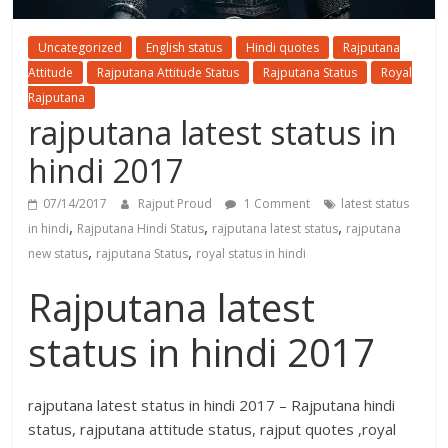
Uncategorized
English status
Hindi quotes
Rajputana
Attitude
Rajputana Attitude Status
Rajputana Status
Royal
Rajputana
rajputana latest status in
hindi 2017
07/14/2017
Rajput Proud
1 Comment
latest status
,
,
,
in hindi
Rajputana Hindi Status
rajputana latest status
rajputana
,
,
new status
rajputana Status
royal status in hindi
Rajputana latest
status in hindi 2017
rajputana latest status in hindi 2017 – Rajputana hindi
status, rajputana attitude status, rajput quotes ,royal