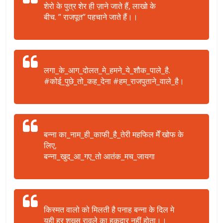
शेरो के पुत्र शेर ही ज़ाने जाते हैं, लाखो के
बीच. ” राजपूत” पहचाने जाते हैं।।
लगा_के_आग_दोलत_मे_हमने_ये_शौक_पाले_है‬.
‪#‎कोई_पुछे_तो_कह_देना‬ ‪#‎हम_राजपुताने_वाले_है‬।
बन्ना का_नाम_ही_काफी_है_तेरी महफिल मेँ खोफ के
लिए,
बन्ना_खुद_आ_गए_तो आतंक_मच_जायगा
किस्मत वालो को मिलती है पनाह बन्ना के दिल मे
यूही हर शख्स रावले का हकदार नहीं होता।।