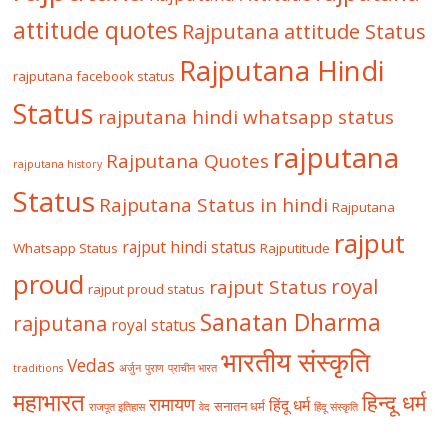
attitude quotes
Rajputana attitude Status
Rajputana Hindi
rajputana facebook status
Status
rajputana hindi whatsapp status
rajputana
Rajputana Quotes
rajputana history
Status
Rajputana Status in hindi
Rajputana
rajput
rajput hindi status
Whatsapp Status
Rajputitude
proud
royal
rajput Status
rajput proud status
Sanatan Dharma
rajputana
royal status
भारतीय संस्कृति
Vedas
traditions
अर्जुन
पुराण
प्राचीन भारत
महाभारत
हिन्दू धर्म
रामायण
हिंदू धर्म
सनातन धर्म
राजपूत इतिहास
वेद
हिंदू संस्कृति