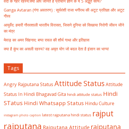
वेदों के गहरे रहस्य:क्या आप जानते हैं प्राचीन ज्ञान के ये 5 अद्भुत सत्य?
Ganga Avtaran (गंगा अवतरण) : सूर्यवंशी राजा भगीरथ की अटूट प्रतिज्ञा और अटूट
गौरव
आयुर्वेद: हमारी गौरवशाली भारतीय विरासत, जिसने दुनिया को सिखाया निरोगी जीवन जीने
का मंत्र
मेवाड़ का अमर सिंहनाद: बप्पा रावल की शौर्य गाथा और इतिहास
क्या है कुंभ का असली रहस्य? वह अमृत योग जो बदल देता है इंसान का भाग्य!
Tags
Attitude Status
Angry Rajputana Status
Attitude
Hindi
Status In Hindi
Bhagavad Gita
hindi attitude status
STatus
Hindi Whatsapp Status
Hindu Culture
rajput
latest rajputana hindi status
instagram photo caption
rajputana
rajputana
Rajputana Attitude