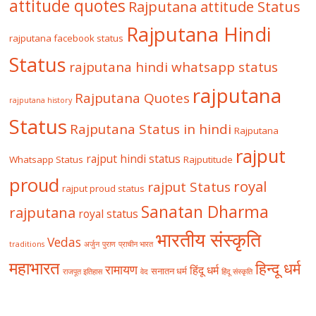
attitude quotes
Rajputana attitude Status
Rajputana Hindi
rajputana facebook status
Status
rajputana hindi whatsapp status
rajputana
Rajputana Quotes
rajputana history
Status
Rajputana Status in hindi
Rajputana
rajput
rajput hindi status
Whatsapp Status
Rajputitude
proud
royal
rajput Status
rajput proud status
Sanatan Dharma
rajputana
royal status
भारतीय संस्कृति
Vedas
traditions
अर्जुन
पुराण
प्राचीन भारत
महाभारत
हिन्दू धर्म
रामायण
हिंदू धर्म
सनातन धर्म
राजपूत इतिहास
वेद
हिंदू संस्कृति