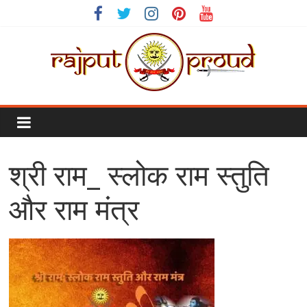
Skip
to
content
Rajput
Proud
श्री राम_ स्लोक राम स्तुति
Rajputana
Attitude
और राम मंत्र
Status
In
Hindi