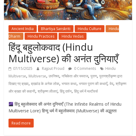
Ancient India
Bhartiya Sanskriti
Hindu Culture
Hindu
Dharm
Hindu Practices
Hindu Vedas
हिंदू बहुलोकवाद (Hindu
Multiverse) की अनंत दुनियाएँ
07/15/2025
Rajput Proud
0 Comments
Hindu
,
,
,
,
,
Multiverse
Multiverse
उपनिषद
नचिकेता और यमराज
पुराण
पुराणश्रीकृष्ण द्वारा
,
,
,
,
,
दिखाए गए ब्रह्मा
ब्रह्मांड के अनेक लोक
भगवत कथा
भगवत पुराण की कथाएँ
वेद
श्रीकृष्ण
,
,
,
और ब्रह्मा की कहानी
श्रीकृष्ण लीलाएं
हिंदू दर्शन
हिंदू धर्म में मल्टीवर्स
हिंदू बहुलोकवाद की अनंत दुनियाएँ (The Infinite Realms of Hindu
Multiverse Lore) हिन्दू धर्म में बहुलोकवाद (Multiverse) की अद्भुतता
Read more