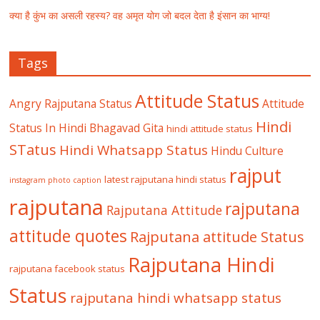
क्या है कुंभ का असली रहस्य? वह अमृत योग जो बदल देता है इंसान का भाग्य!
Tags
Attitude Status
Angry Rajputana Status
Attitude
Hindi
Status In Hindi
Bhagavad Gita
hindi attitude status
STatus
Hindi Whatsapp Status
Hindu Culture
rajput
latest rajputana hindi status
instagram photo caption
rajputana
rajputana
Rajputana Attitude
attitude quotes
Rajputana attitude Status
Rajputana Hindi
rajputana facebook status
Status
rajputana hindi whatsapp status