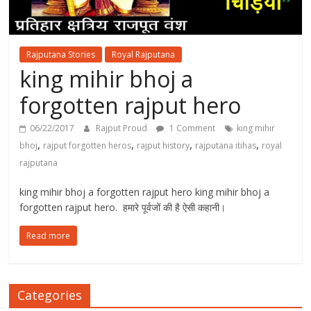
Rajputana Stories
Royal Rajputana
king mihir bhoj a
forgotten rajput hero
06/22/2017
Rajput Proud
1 Comment
king mihir
,
,
,
,
bhoj
rajput forgotten heros
rajput history
rajputana itihas
royal
rajputana
king mihir bhoj a forgotten rajput hero king mihir bhoj a
forgotten rajput hero. हमारे पूर्वजों की है ऐसी कहानी।
Read more
Categories