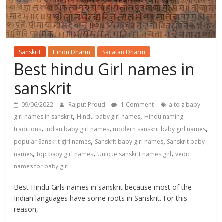
Sanskrit
Hindu Dharm
Sanatan Dharm
Best hindu Girl names in
sanskrit
09/06/2022
Rajput Proud
1 Comment
a to z baby
,
,
girl names in sanskrit
Hindu baby girl names
Hindu naming
,
,
,
traditions
Indian baby girl names
modern sanskrit baby girl names
,
,
popular Sanskrit girl names
Sanskrit baby girl names
Sanskrit baby
,
,
,
names
top baby girl names
Unique sanskrit names girl
vedic
names for baby girl
Best Hindu Girls names in sanskrit because most of the
Indian languages have some roots in Sanskrit. For this
reason,