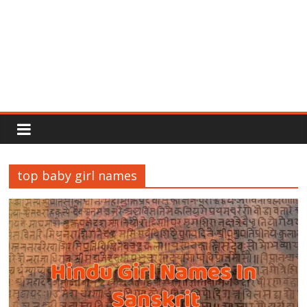
Rajput
Proud
top baby girl names
Rajputana
Attitude
Status
In
Hindi