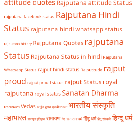
attitude quotes
Rajputana attitude Status
Rajputana Hindi
rajputana facebook status
Status
rajputana hindi whatsapp status
rajputana
Rajputana Quotes
rajputana history
Status
Rajputana Status in hindi
Rajputana
rajput
rajput hindi status
Whatsapp Status
Rajputitude
proud
royal
rajput Status
rajput proud status
Sanatan Dharma
rajputana
royal status
भारतीय संस्कृति
Vedas
traditions
अर्जुन
पुराण
प्राचीन भारत
महाभारत
हिन्दू धर्म
रामायण
हिंदू धर्म
सनातन धर्म
राजपूत इतिहास
वेद
हिंदू संस्कृति