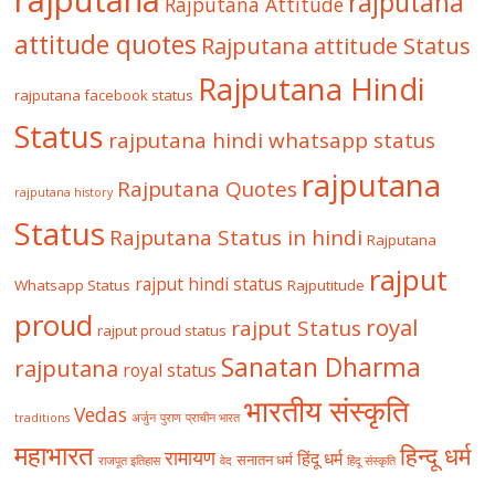
rajputana
rajputana
Rajputana Attitude
attitude quotes
Rajputana attitude Status
Rajputana Hindi
rajputana facebook status
Status
rajputana hindi whatsapp status
rajputana
Rajputana Quotes
rajputana history
Status
Rajputana Status in hindi
Rajputana
rajput
rajput hindi status
Whatsapp Status
Rajputitude
proud
royal
rajput Status
rajput proud status
Sanatan Dharma
rajputana
royal status
भारतीय संस्कृति
Vedas
traditions
अर्जुन
पुराण
प्राचीन भारत
महाभारत
हिन्दू धर्म
रामायण
हिंदू धर्म
सनातन धर्म
राजपूत इतिहास
वेद
हिंदू संस्कृति