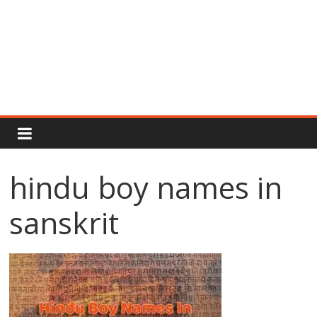
Rajput
Proud
hindu boy names in
Rajputana
sanskrit
Attitude
Status
In
Hindi