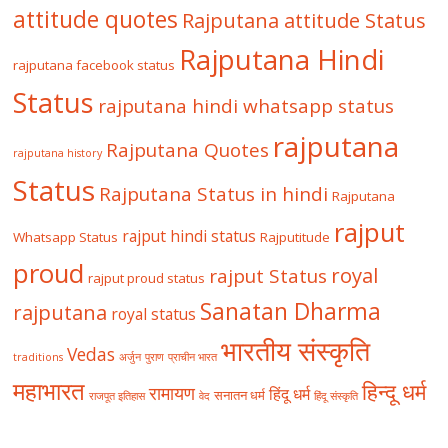
attitude quotes
Rajputana attitude Status
Rajputana Hindi
rajputana facebook status
Status
rajputana hindi whatsapp status
rajputana
Rajputana Quotes
rajputana history
Status
Rajputana Status in hindi
Rajputana
rajput
rajput hindi status
Whatsapp Status
Rajputitude
proud
royal
rajput Status
rajput proud status
Sanatan Dharma
rajputana
royal status
भारतीय संस्कृति
Vedas
traditions
अर्जुन
पुराण
प्राचीन भारत
महाभारत
हिन्दू धर्म
रामायण
हिंदू धर्म
सनातन धर्म
राजपूत इतिहास
वेद
हिंदू संस्कृति