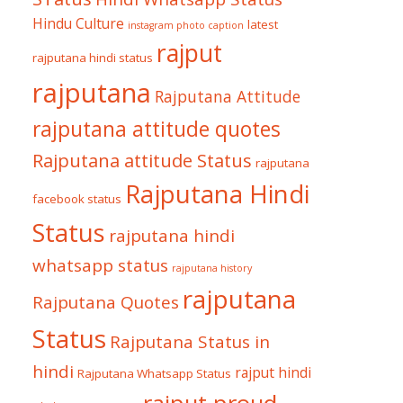
Hindu Culture
latest
instagram photo caption
rajput
rajputana hindi status
rajputana
Rajputana Attitude
rajputana attitude quotes
Rajputana attitude Status
rajputana
Rajputana Hindi
facebook status
Status
rajputana hindi
whatsapp status
rajputana history
rajputana
Rajputana Quotes
Status
Rajputana Status in
hindi
rajput hindi
Rajputana Whatsapp Status