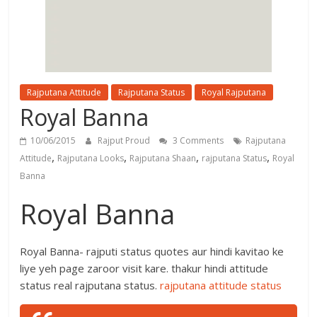
Rajputana Attitude
Rajputana Status
Royal Rajputana
Royal Banna
10/06/2015
Rajput Proud
3 Comments
Rajputana
,
,
,
,
Attitude
Rajputana Looks
Rajputana Shaan
rajputana Status
Royal
Banna
Royal Banna
Royal Banna- rajputi status quotes aur hindi kavitao ke
liye yeh page zaroor visit kare. thakur hindi attitude
status real rajputana status.
rajputana attitude status