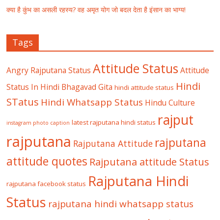
क्या है कुंभ का असली रहस्य? वह अमृत योग जो बदल देता है इंसान का भाग्य!
Tags
Attitude Status
Angry Rajputana Status
Attitude
Hindi
Status In Hindi
Bhagavad Gita
hindi attitude status
STatus
Hindi Whatsapp Status
Hindu Culture
rajput
latest rajputana hindi status
instagram photo caption
rajputana
rajputana
Rajputana Attitude
attitude quotes
Rajputana attitude Status
Rajputana Hindi
rajputana facebook status
Status
rajputana hindi whatsapp status