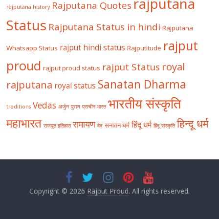
rajputana
Rajputana Quotes
rajputana history
Status
Rajputana Status in hindi
Rajputana
rajput
rajput hindi status
Whatsapp Status
Rajputitude
proud
royal
rajput Status
rajput proud status
Sanatan Dharma
rajputana
royal status
भारतीय संस्कृति
Vedas
traditions
अर्जुन
पुराण
प्राचीन भारत
महाभारत
हिन्दू धर्म
रामायण
हिंदू धर्म
सनातन धर्म
राजपूत इतिहास
वेद
हिंदू संस्कृति
Copyright © 2026
Rajput Proud
. All rights reserved.