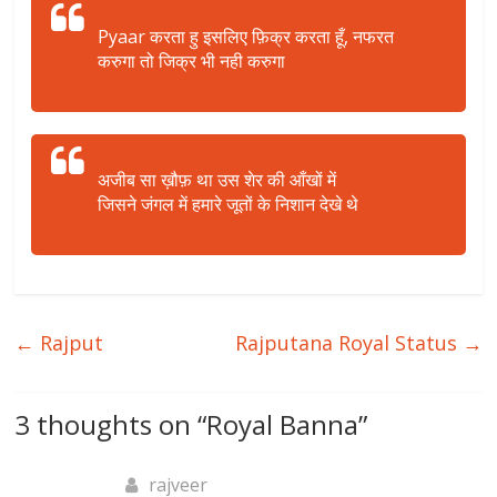
Pyaar करता हु इसलिए फ़िक्र करता हूँ, नफरत
करुगा तो जिक्र भी नही करुगा
अजीब सा ख़ौफ़ था उस शेर की आँखों में
जिसने जंगल में हमारे जूतों के निशान देखे थे
←
Rajput
Rajputana Royal Status
→
3 thoughts on “
Royal Banna
”
rajveer