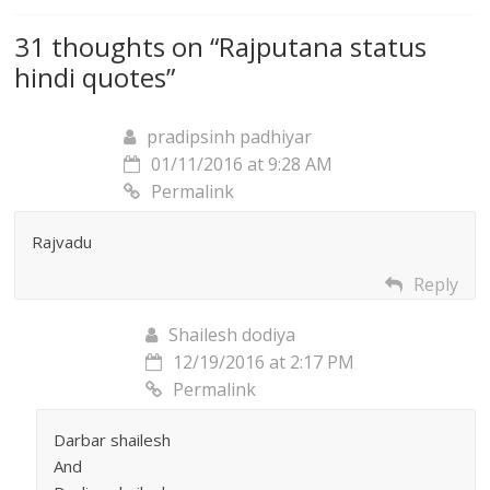
31 thoughts on “
Rajputana status
hindi quotes
”
pradipsinh padhiyar
01/11/2016 at 9:28 AM
Permalink
Rajvadu
Reply
Shailesh dodiya
12/19/2016 at 2:17 PM
Permalink
Darbar shailesh
And