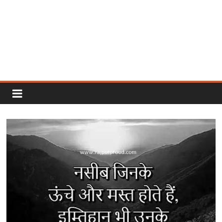
Rajput
Proud
Rajputana
Attitude
Status
In
Hindi