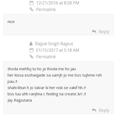
12/21/2016 at 8:28 PM
Permalink
nice
Reply
Rajpal Singh Rajput
01/15/2017 at 5:18 AM
Permalink
thoda mehfuj tu ho ja thoda me ho jau
her kissa esshaqjade sa samjh jo me bss tujhme reh
pau..!!
shahi khun h Jo talvar ki her nok se vakif hh..!!
bss tuu uhh ranjhna c feeling na create..krr..!!
Jay Rajputana
Reply