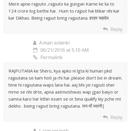
Mere apne rajputo ,rajputo ka gungan Karne ke lia to
124 crore log bethe hai . Hum to rajput hai khkar nhi kar
kar Dikhao. Being rajput bring rajputana. हरहर महादेव.
Reply
A.man solanki
06/21/2016 at 5:10 AM
Permalink
RAJPUTANA ke Shero, kya apko ni lgta ki humari pkd
rajputana se kam hoti ja rhi hai .please don’t be in dream.
hme hi rajputana waps lana hai. aaj bhi ye rajputi sher
mrne se nhi drte, apna aatmvishwas wap jgao baiyo or
samna karo har kthin exam se or bina qualify kiy pche mt
dekho . being rajput bring rajputana. जय माँ भवानी|
Reply
Laxmansingh