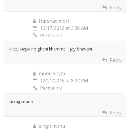
Reply
Harshad mori
12/17/2016 at 3:36 AM
Permalink
Nice.. Bapu ne ghani khamma… jay bhavani
Reply
monu singh
12/21/2016 at 8:27 PM
Permalink
jai rajputana
Reply
singh monu