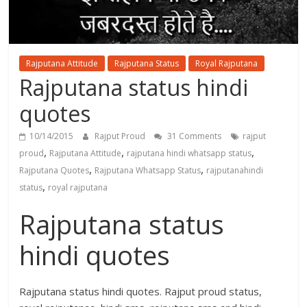
Rajputana Attitude
Rajputana Status
Royal Rajputana
Rajputana status hindi
quotes
10/14/2015
Rajput Proud
31 Comments
rajput
,
,
,
proud
Rajputana Attitude
rajputana hindi whatsapp status
,
,
Rajputana Quotes
Rajputana Whatsapp Status
rajputanahindi
,
status
royal rajputana
Rajputana status
hindi quotes
Rajputana status hindi quotes. Rajput proud status,