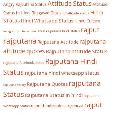
Attitude Status
Angry Rajputana Status
Attitude
Hindi
Status In Hindi
Bhagavad Gita
hindi attitude status
STatus
Hindi Whatsapp Status
Hindu Culture
rajput
latest rajputana hindi status
instagram photo caption
rajputana
rajputana
Rajputana Attitude
attitude quotes
Rajputana attitude Status
Rajputana Hindi
rajputana facebook status
Status
rajputana hindi whatsapp status
rajputana
Rajputana Quotes
rajputana history
Status
Rajputana Status in hindi
Rajputana
rajput
rajput hindi status
Whatsapp Status
Rajputitude