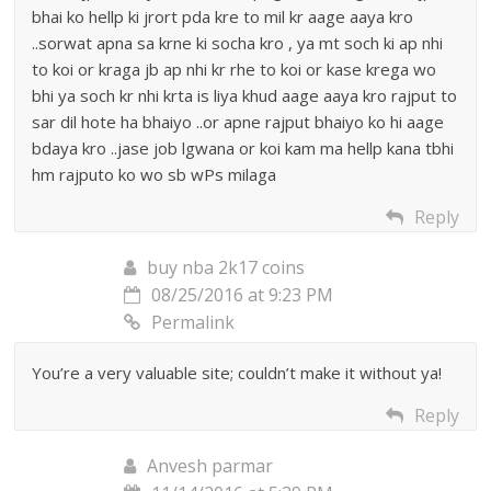
bhai ko hellp ki jrort pda kre to mil kr aage aaya kro
..sorwat apna sa krne ki socha kro , ya mt soch ki ap nhi
to koi or kraga jb ap nhi kr rhe to koi or kase krega wo
bhi ya soch kr nhi krta is liya khud aage aaya kro rajput to
sar dil hote ha bhaiyo ..or apne rajput bhaiyo ko hi aage
bdaya kro ..jase job lgwana or koi kam ma hellp kana tbhi
hm rajputo ko wo sb wPs milaga
Reply
buy nba 2k17 coins
08/25/2016 at 9:23 PM
Permalink
You’re a very valuable site; couldn’t make it without ya!
Reply
Anvesh parmar