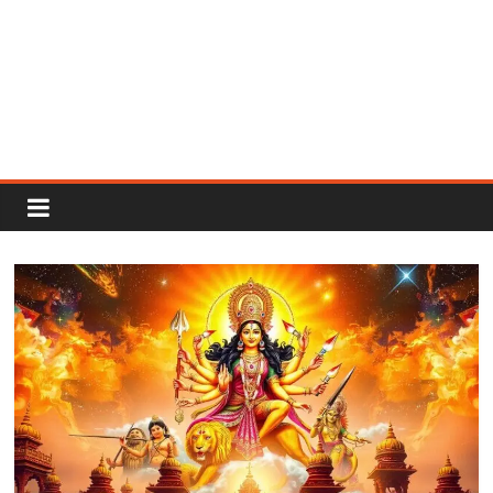
Rajput
Proud
Rajputana
Attitude
Status
In
Hindi