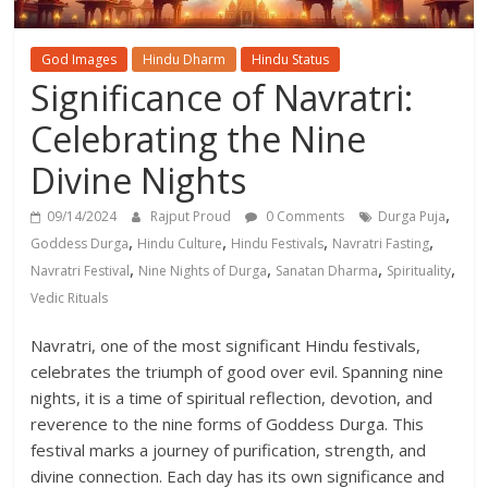
God Images
Hindu Dharm
Hindu Status
Significance of Navratri:
Celebrating the Nine
Divine Nights
,
09/14/2024
Rajput Proud
0 Comments
Durga Puja
,
,
,
,
Goddess Durga
Hindu Culture
Hindu Festivals
Navratri Fasting
,
,
,
,
Navratri Festival
Nine Nights of Durga
Sanatan Dharma
Spirituality
Vedic Rituals
Navratri, one of the most significant Hindu festivals,
celebrates the triumph of good over evil. Spanning nine
nights, it is a time of spiritual reflection, devotion, and
reverence to the nine forms of Goddess Durga. This
festival marks a journey of purification, strength, and
divine connection. Each day has its own significance and