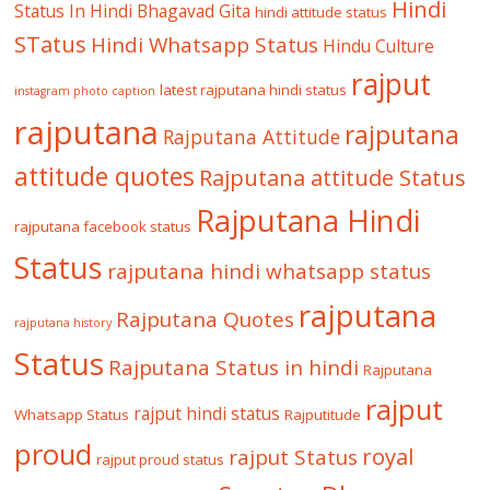
Hindi
Status In Hindi
Bhagavad Gita
hindi attitude status
STatus
Hindi Whatsapp Status
Hindu Culture
rajput
latest rajputana hindi status
instagram photo caption
rajputana
rajputana
Rajputana Attitude
attitude quotes
Rajputana attitude Status
Rajputana Hindi
rajputana facebook status
Status
rajputana hindi whatsapp status
rajputana
Rajputana Quotes
rajputana history
Status
Rajputana Status in hindi
Rajputana
rajput
rajput hindi status
Whatsapp Status
Rajputitude
proud
royal
rajput Status
rajput proud status