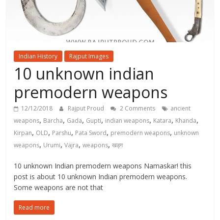
Indian History
Rajput Images
10 unknown indian
premodern weapons
12/12/2018
Rajput Proud
2 Comments
ancient
,
,
,
,
,
,
,
weapons
Barcha
Gada
Gupti
indian weapons
Katara
Khanda
,
,
,
,
,
Kirpan
OLD
Parshu
Pata Sword
premodern weapons
unknown
,
,
,
,
weapons
Urumi
Vajra
weapons
खड्ग
10 unknown Indian premodern weapons Namaskar! this
post is about 10 unknown Indian premodern weapons.
Some weapons are not that
Read more