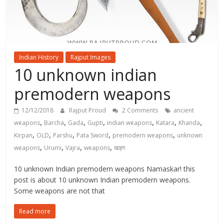
Indian History
Rajput Images
10 unknown indian
premodern weapons
12/12/2018
Rajput Proud
2 Comments
ancient
,
,
,
,
,
,
,
weapons
Barcha
Gada
Gupti
indian weapons
Katara
Khanda
,
,
,
,
,
Kirpan
OLD
Parshu
Pata Sword
premodern weapons
unknown
,
,
,
,
weapons
Urumi
Vajra
weapons
खड्ग
10 unknown Indian premodern weapons Namaskar! this
post is about 10 unknown Indian premodern weapons.
Some weapons are not that
Read more