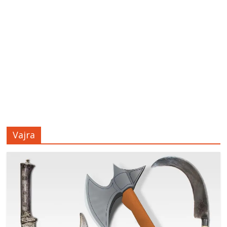
Vajra