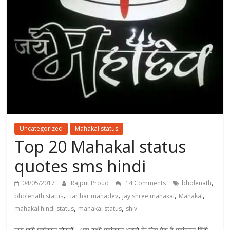
Uncategorized
Mahakal status
Top 20 Mahakal status
quotes sms hindi
,
04/05/2017
Rajput Proud
14 Comments
bholenath
,
,
,
,
bholenath status
Har har mahadev
jay shree mahakal
Mahakal
,
,
mahakal hindi status
mahakal status
shiv