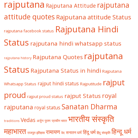
rajputana
rajputana
Rajputana Attitude
attitude quotes
Rajputana attitude Status
Rajputana Hindi
rajputana facebook status
Status
rajputana hindi whatsapp status
rajputana
Rajputana Quotes
rajputana history
Status
Rajputana Status in hindi
Rajputana
rajput
rajput hindi status
Whatsapp Status
Rajputitude
proud
royal
rajput Status
rajput proud status
Sanatan Dharma
rajputana
royal status
भारतीय संस्कृति
Vedas
traditions
अर्जुन
पुराण
प्राचीन भारत
महाभारत
हिन्दू धर्म
रामायण
हिंदू धर्म
सनातन धर्म
राजपूत इतिहास
वेद
हिंदू संस्कृति