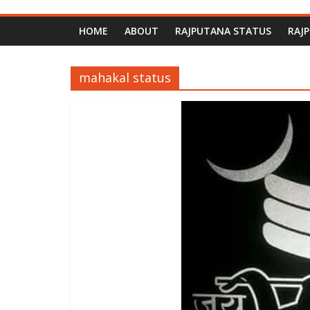
HOME
ABOUT
RAJPUTANA STATUS
RAJ
mahakal status