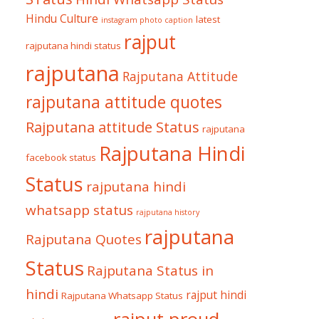
Hindu Culture
latest
instagram photo caption
rajput
rajputana hindi status
rajputana
Rajputana Attitude
rajputana attitude quotes
Rajputana attitude Status
rajputana
Rajputana Hindi
facebook status
Status
rajputana hindi
whatsapp status
rajputana history
rajputana
Rajputana Quotes
Status
Rajputana Status in
hindi
rajput hindi
Rajputana Whatsapp Status