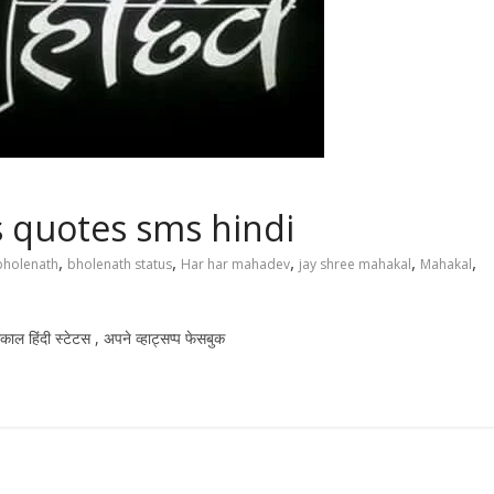
 quotes sms hindi
,
,
,
,
,
bholenath
bholenath status
Har har mahadev
jay shree mahakal
Mahakal
काल हिंदी स्टेटस , अपने व्हाट्सप्प फेसबुक