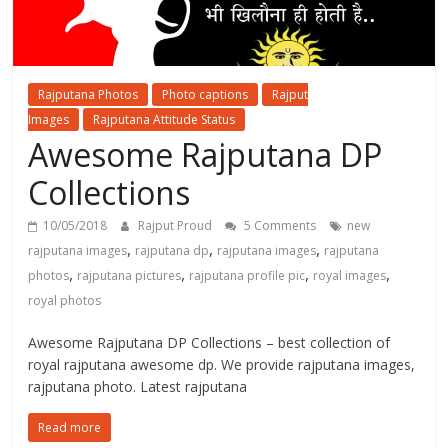
Rajputana Photos
Photo captions
Rajput
Images
Rajputana Attitude Status
Awesome Rajputana DP
Collections
10/05/2018
Rajput Proud
5 Comments
new
,
,
,
rajputana images
rajputana dp
rajputana images
rajputana
,
,
,
,
photos
rajputana pictures
rajputana profile pic
royal images
royal photos
Awesome Rajputana DP Collections – best collection of
royal rajputana awesome dp. We provide rajputana images,
rajputana photo. Latest rajputana
Read more