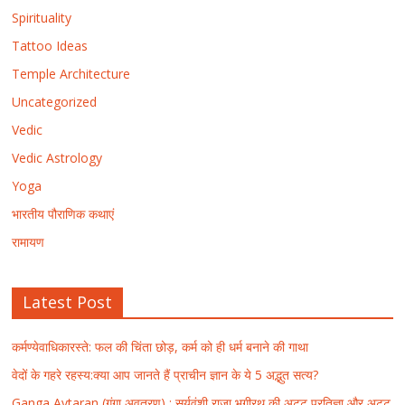
Spirituality
Tattoo Ideas
Temple Architecture
Uncategorized
Vedic
Vedic Astrology
Yoga
भारतीय पौराणिक कथाएं
रामायण
Latest Post
कर्मण्येवाधिकारस्ते: फल की चिंता छोड़, कर्म को ही धर्म बनाने की गाथा
वेदों के गहरे रहस्य:क्या आप जानते हैं प्राचीन ज्ञान के ये 5 अद्भुत सत्य?
Ganga Avtaran (गंगा अवतरण) : सूर्यवंशी राजा भगीरथ की अटूट प्रतिज्ञा और अटूट