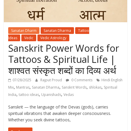
Sanatan Dharm
Sanatan Dharma
Tattoo
Ideas
Vedic
Vedic Astrology
Sanskrit Power Words for
Tattoos & Spiritual Life |
शाश्वत संस्कृत शब्दों का दिव्य अर्थ
07/28/2025
Rajput Proud
0 Comments
Hindi English
,
,
,
,
,
Mix
Mantras
Sanatan Dharma
Sanskrit Words
shlokas
Spiritual
,
,
,
India
tattoo ideas
Upanishads
Vedas
Sanskrit — the language of the Devas (gods), carries
spiritual vibrations that awaken deeper consciousness.
Whether you seek divine tattoos,