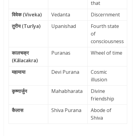
that
विवेक (Viveka)
Vedanta
Discernment
तुरीय (Turīya)
Upanishad
Fourth state
of
consciousness
कालचक्र
Puranas
Wheel of time
(Kālacakra)
महामाया
Devi Purana
Cosmic
illusion
कृष्णार्जुन
Mahabharata
Divine
friendship
कैलास
Shiva Purana
Abode of
Shiva