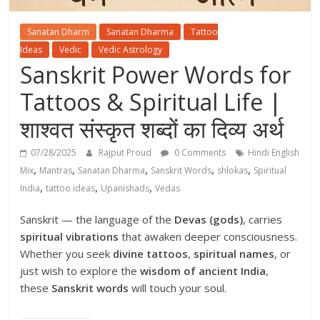
Sanatan Dharm
Sanatan Dharma
Tattoo
Ideas
Vedic
Vedic Astrology
Sanskrit Power Words for
Tattoos & Spiritual Life |
शाश्वत संस्कृत शब्दों का दिव्य अर्थ
07/28/2025
Rajput Proud
0 Comments
Hindi English
,
,
,
,
,
Mix
Mantras
Sanatan Dharma
Sanskrit Words
shlokas
Spiritual
,
,
,
India
tattoo ideas
Upanishads
Vedas
Sanskrit — the language of the
Devas (gods)
, carries
spiritual vibrations
that awaken deeper consciousness.
Whether you seek
divine tattoos
,
spiritual names
, or
just wish to explore the
wisdom of ancient India
,
these
Sanskrit words
will touch your soul.