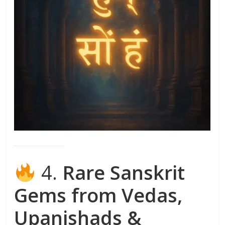
4.
Rare Sanskrit
Gems from Vedas,
Upanishads &