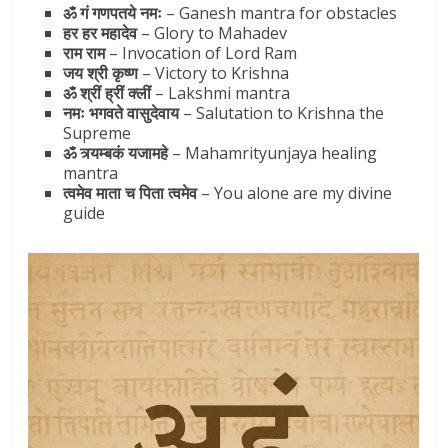
ॐ गं गणपतये नमः
– Ganesh mantra for obstacles
हर हर महादेव
– Glory to Mahadev
राम राम
– Invocation of Lord Ram
जय श्री कृष्ण
– Victory to Krishna
ॐ श्रीं ह्रीं क्लीं
– Lakshmi mantra
नमः भगवते वासुदेवाय
– Salutation to Krishna the
Supreme
ॐ त्र्यम्बकं यजामहे
– Mahamrityunjaya healing
mantra
त्वमेव माता च पिता त्वमेव
– You alone are my divine
guide