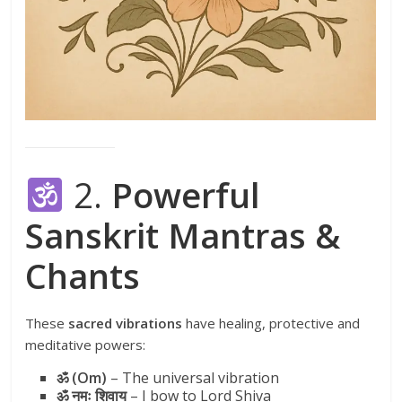
2.
Powerful
Sanskrit Mantras &
Chants
These
sacred vibrations
have healing, protective and
meditative powers:
ॐ (Om)
– The universal vibration
ॐ नमः शिवाय
– I bow to Lord Shiva