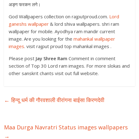
अङ्ग फरकन लगे।
God Wallpapers collection on rajputproud.com.
Lord
ganeshs wallpaper
& lord shiva wallpapers. shri ram
wallpaper for mobile. Ayodhya ram mandir current
image. Are you looking for the
mahankal wallpaper
images
. visit rajput proud top mahankal images .
Please post
Jay Shree Ram
Comment in comment
section of Top 30 Lord ram images. For more slokas and
other sanskrit chants visit out full website.
←
हिन्दू धर्म की गौरवशाली वीरांगना बाईसा किरणदेवी
Maa Durga Navratri Status images wallpapers
→