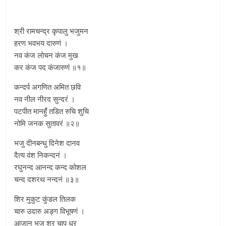
श्री रामचन्द्र कृपालु भजुमन
हरण भवभय दारुणं ।
नव कंज लोचन कंज मुख
कर कंज पद कंजारुणं ॥१॥
कन्दर्प अगणित अमित छवि
नव नील नीरद सुन्दरं ।
पटपीत मानहुँ तडित रुचि शुचि
नोमि जनक सुतावरं ॥२॥
भजु दीनबन्धु दिनेश दानव
दैत्य वंश निकन्दनं ।
रघुनन्द आनन्द कन्द कोशल
चन्द दशरथ नन्दनं ॥३॥
शिर मुकुट कुंडल तिलक
चारु उदारु अङ्ग विभूषणं ।
आजानु भुज शर चाप धर