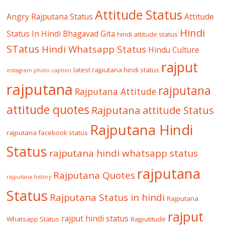
Attitude Status
Angry Rajputana Status
Attitude
Hindi
Status In Hindi
Bhagavad Gita
hindi attitude status
STatus
Hindi Whatsapp Status
Hindu Culture
rajput
latest rajputana hindi status
instagram photo caption
rajputana
rajputana
Rajputana Attitude
attitude quotes
Rajputana attitude Status
Rajputana Hindi
rajputana facebook status
Status
rajputana hindi whatsapp status
rajputana
Rajputana Quotes
rajputana history
Status
Rajputana Status in hindi
Rajputana
rajput
rajput hindi status
Whatsapp Status
Rajputitude