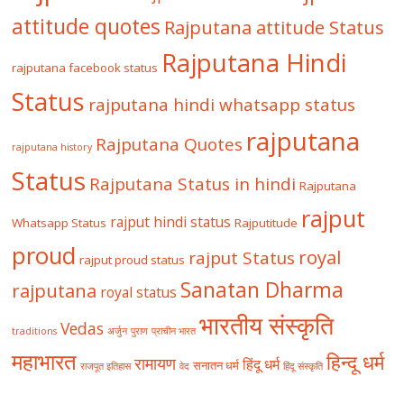
attitude quotes
Rajputana attitude Status
Rajputana Hindi
rajputana facebook status
Status
rajputana hindi whatsapp status
rajputana
Rajputana Quotes
rajputana history
Status
Rajputana Status in hindi
Rajputana
rajput
rajput hindi status
Whatsapp Status
Rajputitude
proud
royal
rajput Status
rajput proud status
Sanatan Dharma
rajputana
royal status
भारतीय संस्कृति
Vedas
traditions
अर्जुन
पुराण
प्राचीन भारत
महाभारत
हिन्दू धर्म
रामायण
हिंदू धर्म
सनातन धर्म
राजपूत इतिहास
वेद
हिंदू संस्कृति