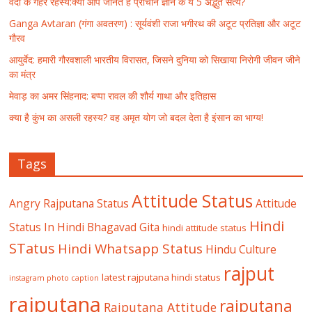
वेदों के गहरे रहस्य:क्या आप जानते हैं प्राचीन ज्ञान के ये 5 अद्भुत सत्य?
Ganga Avtaran (गंगा अवतरण) : सूर्यवंशी राजा भगीरथ की अटूट प्रतिज्ञा और अटूट
गौरव
आयुर्वेद: हमारी गौरवशाली भारतीय विरासत, जिसने दुनिया को सिखाया निरोगी जीवन जीने
का मंत्र
मेवाड़ का अमर सिंहनाद: बप्पा रावल की शौर्य गाथा और इतिहास
क्या है कुंभ का असली रहस्य? वह अमृत योग जो बदल देता है इंसान का भाग्य!
Tags
Attitude Status
Angry Rajputana Status
Attitude
Hindi
Status In Hindi
Bhagavad Gita
hindi attitude status
STatus
Hindi Whatsapp Status
Hindu Culture
rajput
latest rajputana hindi status
instagram photo caption
rajputana
rajputana
Rajputana Attitude